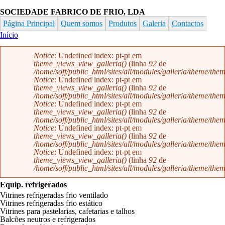
Passar para o conteúdo principal
SOCIEDADE FABRICO DE FRIO, LDA
Página Principal
Quem somos
Produtos
Galeria
Contactos
Está aqui
Início
Mensagem de erro
Notice
: Undefined index: pt-pt em
theme_views_view_galleria()
(linha
92
de
/home/soff/public_html/sites/all/modules/galleria/theme/them
Notice
: Undefined index: pt-pt em
theme_views_view_galleria()
(linha
92
de
/home/soff/public_html/sites/all/modules/galleria/theme/them
Notice
: Undefined index: pt-pt em
theme_views_view_galleria()
(linha
92
de
/home/soff/public_html/sites/all/modules/galleria/theme/them
Notice
: Undefined index: pt-pt em
theme_views_view_galleria()
(linha
92
de
/home/soff/public_html/sites/all/modules/galleria/theme/them
Notice
: Undefined index: pt-pt em
theme_views_view_galleria()
(linha
92
de
/home/soff/public_html/sites/all/modules/galleria/theme/them
Equip. refrigerados
Vitrines refrigeradas frio ventilado
Vitrines refrigeradas frio estático
Vitrines para pastelarias, cafetarias e talhos
Balcões neutros e refrigerados